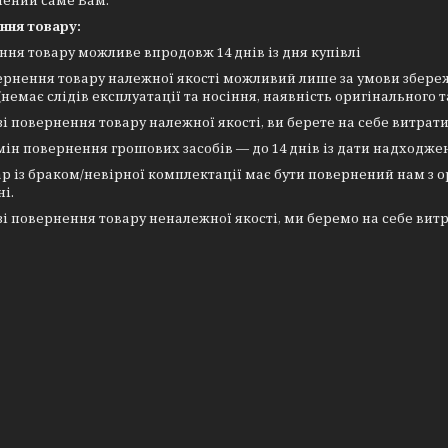
лений саме Вам.
ння товару:
ня товару можливе впродовж 14 днів із дня купівлі
нення товару належної якості можливий лише за умови збереж
(немає слідів експлуатації та носіння, наявність оригінального
 повернення товару належної якості, ви берете на себе витрат
 повернення грошових засобів — до 14 днів із дати надходжен
 із браком/невірної комплектації має бути повернений нам з 
і.
 повернення товару неналежної якості, ми беремо на себе вит