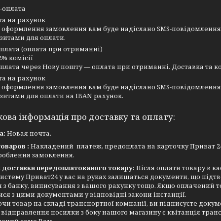
-оплата
та на рахунок
 оформлення замовлення вам буде надіслано SMS-повідомлення 
зитами для оплати.
плата (оплата при отриманні)
2% комісії

плата через Нову пошту — оплата при отриманні. Доставка та к
та на рахунок
 оформлення замовлення вам буде надіслано SMS-повідомлення 
зитами для оплати на IBAN рахунок.
а:
Новая почта.
оваров :
Накладений платеж, предоплата на карточку Приват 2
роблення замовлення.
я доставки передоплатованого товару:
Після оплати товару в к
истему Приват24 у вас на руках залишаться документи, що підт
 з банку, виписування з вашого рахунку тощо. Якщо оплачений 
ся з цими документами у відповідні закони інстанції.
и товар на складі транспортної компанії, ви підписуєте докум
відправлення посилки з боку нашого магазину є квітанція транс