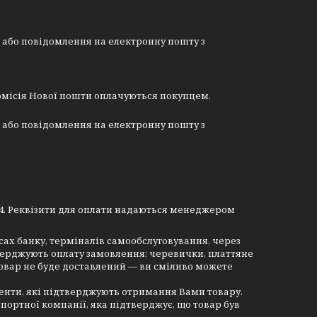
або повідомлення на електронну пошту з 
омісія Нової пошти оплачуються покупцем.
або повідомлення на електронну пошту з 
4. Реквізити для оплати надаються менеджером
асах банку, терміналів самообслуговування, через
верджують оплату замовлення: черевички, платтяне
товар не буде доставлений — ви сміливо можете
енти, які підтверджують отримання Вами товару.
портної компанії, яка підтверджує, що товар був