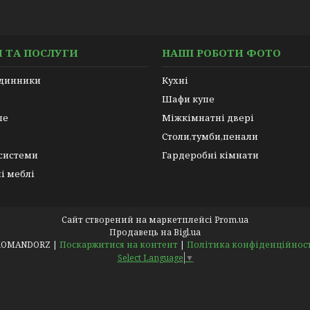
 ТА ПОСЛУГИ
НАШІ РОБОТИ ФОТО
одинники
Кухні
Шафи купе
пе
Міжкімнатні двері
Столи,тумби,пенали
 системи
Гардеробні кімнати
і меблі
Сайт створений на маркетплейсі
Prom.ua
Продавець на Bigl.ua
KOMANDORZ |
Поскаржитися на контент
|
Політика конфіденційнос
Select Language
▼