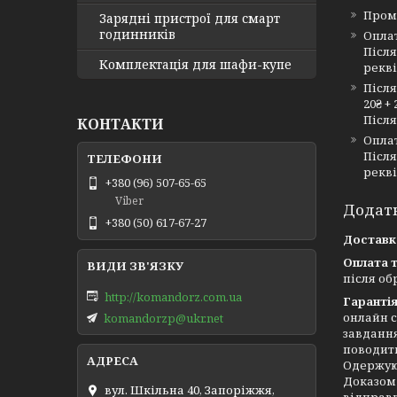
Пром
Зарядні пристрої для смарт
годинників
Опла
Після
Комплектація для шафи-купе
рекві
Після
20₴ + 
Після
КОНТАКТИ
Опла
Після
рекві
+380 (96) 507-65-65
Viber
+380 (50) 617-67-27
Доставк
Оплата т
після об
http://komandorz.com.ua
Гаранті
онлайн с
komandorzp@ukr.net
завдання
поводити
Одержуюч
Доказом 
вул. Шкільна 40, Запоріжжя,