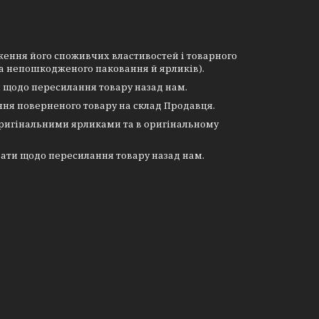
ення його споживчих властивостей і товарного
 та непошкодженого паковання й ярликів).
и щодо пересилання товару назад нам.
ня поверненого товару на склад Продавця.
оригінальними ярликами та в оригінальному
рати щодо пересилання товару назад нам.