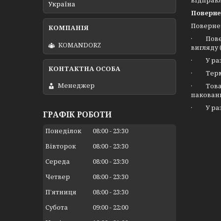
відправ
Україна
Поверне
Повернен
· Повер
KOMANDORZ
вигляду 
· У разі
· Термін
Менеджер
· Товар
пакованн
· У разі
ГРАФІК РОБОТИ
Понеділок
08:00
23:30
Вівторок
08:00
23:30
Середа
08:00
23:30
Четвер
08:00
23:30
Пʼятниця
08:00
23:30
Субота
09:00
22:00