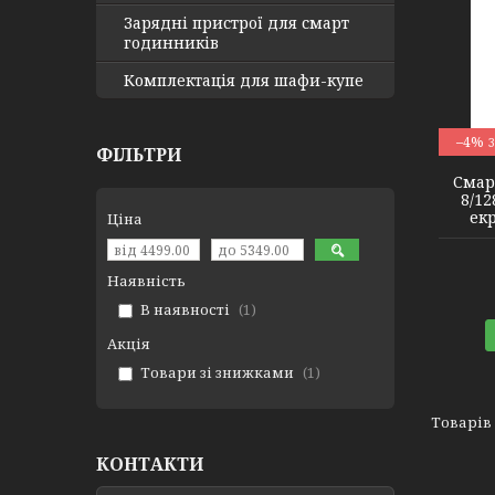
Зарядні пристрої для смарт
годинників
Комплектація для шафи-купе
M99
–4%
ФІЛЬТРИ
Смар
8/12
екр
Ціна
Наявність
В наявності
1
Акція
Товари зі знижками
1
КОНТАКТИ