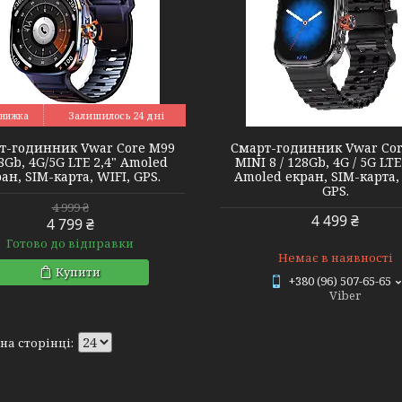
M99 mini
Vwar Core H19
Залишилось 24 дні
т-годинник Vwar Core M99
Смарт-годинник Vwar Co
8Gb, 4G/5G LTE 2,4" Amoled
MINI 8 / 128Gb, 4G / 5G LTE
ан, SIM-карта, WIFI, GPS.
Amoled екран, SIM-карта,
GPS.
4 999 ₴
4 499 ₴
4 799 ₴
Готово до відправки
Немає в наявності
Купити
+380 (96) 507-65-65
Viber