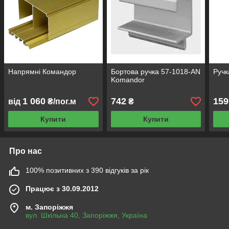
Напрямні Командор
Бортова ручка 57-1018-AN
Ручк
Komandor
1 060
742
159
від
₴/пог.м
₴
Купити
Купити
Про нас
100% позитивних з 390 відгуків за рік
Працює з 30.09.2012
м. Запоріжжя
вул. Шкільна 40, Запоріжжя, Україна