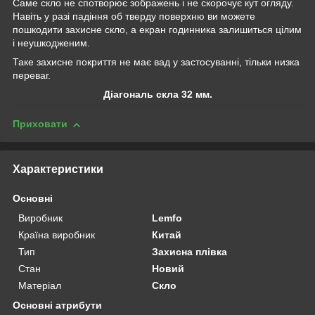
Саме скло не спотворює зображень і не скорочує кут огляду.
Навіть у разі падіння об тверду поверхню ви можете
пошкодити захисне скло, а екран годинника залишиться цілим
і неушкодженим.
Таке захисне покриття не має вад у застосуванні, тільки низка
переваг.
Діагональ скла 32 мм.
Приховати
Характеристики
Основні
Виробник
Lemfo
Країна виробник
Китай
Тип
Захисна плівка
Стан
Новий
Матеріал
Скло
Основні атрибути