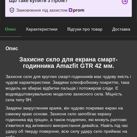
Що таке купити з Пром?
Замовлення під захистом
Опис
Характеристики
Відгуки про товар
Доставка
Опис
Захисне скло для екрана смарт-
годинника Amazfit GTR 42 мм.
Захисне скло для круглих смарт-годинників має чудову якість і
чудові характеристики. Завдяки олеофобному покриттю, така
модель не збирає відбитки пальців і потожирові сліди. Є
водовідштовхувальною моделлю захисного скла. Міцність
скла типу 9Н.
Завдяки закругленим краям, він чудово покриває екран на
самому краю основи. Захисне скло запобігає екрану
годинника від тріщин, а також подряпин, які можуть раптово
з'явитися від активного використання девайса. Навіть під час
удару об тверду поверхню, всю силу удару скло приймає на