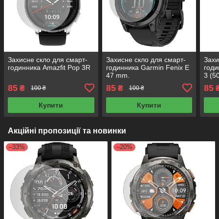
Захисне скло для смарт-
Захисне скло для смарт-
Захи
годинника Amazfit Pop 3R
годинника Garmin Fenix E
годи
47 mm.
3 (5
85
85
85
₴
₴
100 ₴
100 ₴
Купити
Купити
Акційні пропозиції та новинки
–33%
–20%