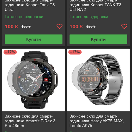
годинника Kospet Tank T3
годинника Kospet TANK T3
Ultra
ULTRA 2
Готово до відправки
Готово до відправки
100
100
₴
₴
125 ₴
125 ₴
Купити
Купити
–17%
–17%
Захисне скло для смарт-
Захисне скло для смарт-
годинника Amazfit T-Rex 3
годинника Hardy AK75 MAX,
Pro 48mm
Lemfo AK75