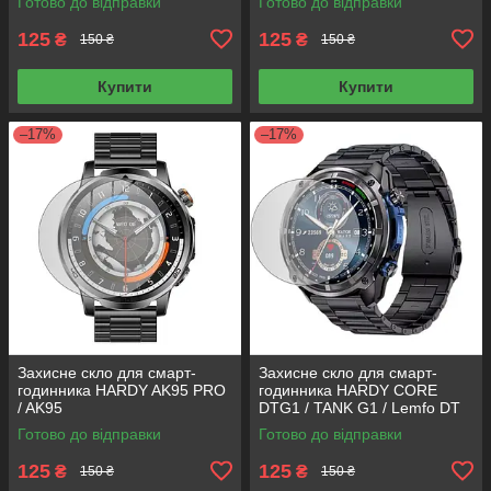
Готово до відправки
Готово до відправки
125
125
₴
₴
150 ₴
150 ₴
Купити
Купити
–17%
–17%
Захисне скло для смарт-
Захисне скло для смарт-
годинника HARDY AK95 PRO
годинника HARDY CORE
/ AK95
DTG1 / TANK G1 / Lemfo DT
G1 / SKVAD G1
Готово до відправки
Готово до відправки
125
125
₴
₴
150 ₴
150 ₴