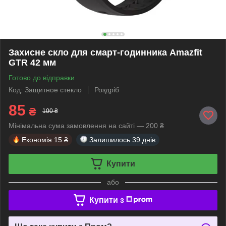
Захисне скло для смарт-годинника Amazfit
GTR 42 мм
Готово до відправки
Код: Защитное стекло
Роздріб
85
₴
100 ₴
Мінімальна сума замовлення на сайті — 200 ₴
Економія
15 ₴
Залишилось
39 днів
Купити
або
Купити з