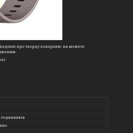
и падінні про тверду поверхню, ви можете
одженим.
аг.
t-годинників
скло