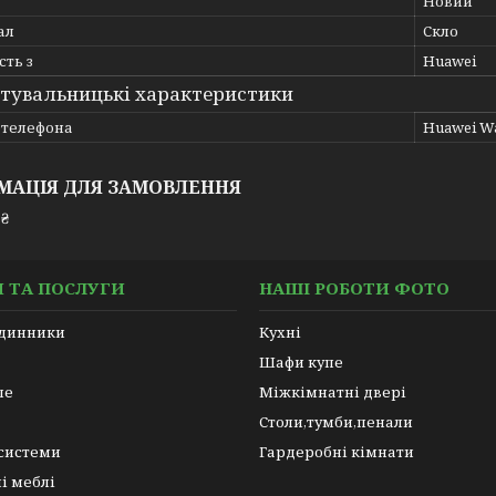
Новий
ал
Скло
сть з
Huawei
тувальницькі характеристики
 телефона
Huawei Wa
МАЦІЯ ДЛЯ ЗАМОВЛЕННЯ
 ₴
 ТА ПОСЛУГИ
НАШІ РОБОТИ ФОТО
одинники
Кухні
Шафи купе
пе
Міжкімнатні двері
Столи,тумби,пенали
 системи
Гардеробні кімнати
і меблі