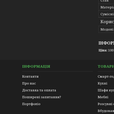
Стан
Матері
Сумісні
Корис
Моделі
ІНФОР
Ціна:
100
ІНФОРМАЦІЯ
ТОВАРИ
Контакти
Смарт-г
Про нас
Кухні
Доставка та оплата
Шафи ку
Поширені запитання?
Меблі
Портфоліо
Розсувні
Вбудован