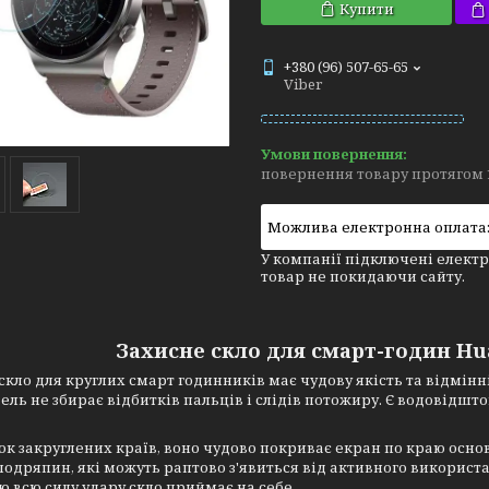
Купити
+380 (96) 507-65-65
Viber
повернення товару протягом 
У компанії підключені електр
товар не покидаючи сайту.
Захисне скло для смарт-годин Hu
скло для круглих смарт годинників має чудову якість та відмін
ель не збирає відбитків пальців і слідів потожиру. Є водовідш
ок закруглених країв, воно чудово покриває екран по краю основ
подряпин, які можуть раптово з'явиться від активного використа
 всю силу удару скло приймає на себе.