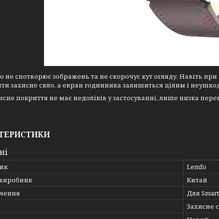
о не спотворює зображень та не скорочує кут огляду. Навіть пр
и захисне скло, а екран годинника залишиться цілим і неушк
исне покриття не має недоліків у застосуванні, лише низка перев
ТЕРИСТИКИ
ні
ик
Lemfo
 виробник
Китай
чення
Для Smar
Захисне 