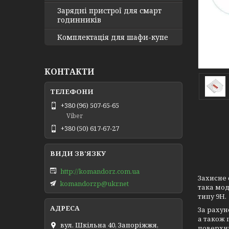
Зарядні пристрої для смарт
годинників
Комплектація для шафи-купе
КОНТАКТИ
+380 (96) 507-65-65
Viber
+380 (50) 617-67-27
http://komandorz.com.ua
Захисне 
komandorzp@ukr.net
така мод
типу 9Н.
За рахун
а також 
вул. Шкільна 40, Запоріжжя,
поверхню