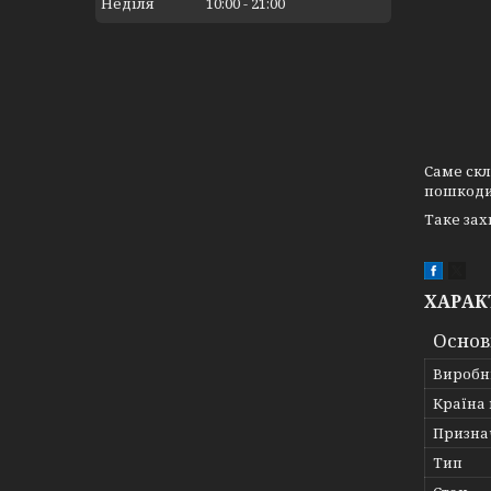
Неділя
10:00
21:00
Саме скл
пошкодит
Таке зах
ХАРАК
Основ
Виробн
Країна
Призна
Тип