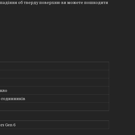
азі падіння об тверду поверхню ви можете пошкодити
скло
t-годинників
rs Gen 6