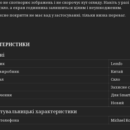
о не спотворює зображень і не скорочує кут огляду. Навіть у р
скло, а екран годинника залишиться цілим і неушкодженим.
исне покриття не має вад у застосуванні, тільки низка переваг.
ТЕРИСТИКИ
ні
ик
Lemfo
 виробник
Китай
ал
Скло
Захисне 
чення
Для Smar
Новий
тувальницькі характеристики
 телефона
Michael Ko