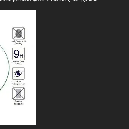
го використання девайса. Навіть під час удару об