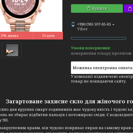
Купити
+380 (96) 507-65-65
Viber
15%
39 днів
повернення товару протягом 
У компанії підключені електр
товар не покидаючи сайту.
Загартоване захисне скло для жіночого г
скло для круглих смарт-годинників має чудову якість і чудові 
ель не збирає відбитки пальців і потожирові сліди. Є водовідш
у 9Н.
закругленим краям, він чудово покриває екран на самому краю 