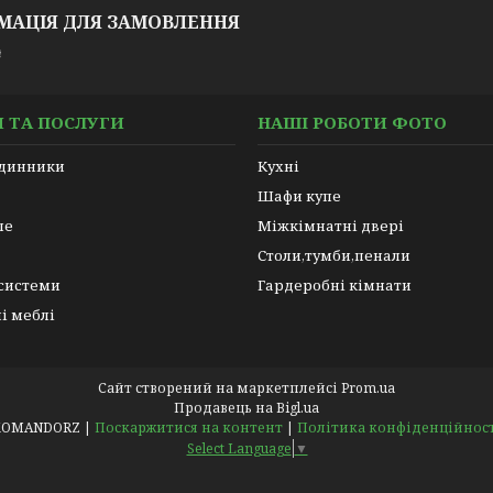
МАЦІЯ ДЛЯ ЗАМОВЛЕННЯ
₴
 ТА ПОСЛУГИ
НАШІ РОБОТИ ФОТО
одинники
Кухні
Шафи купе
пе
Міжкімнатні двері
Столи,тумби,пенали
 системи
Гардеробні кімнати
і меблі
Сайт створений на маркетплейсі
Prom.ua
Продавець на Bigl.ua
KOMANDORZ |
Поскаржитися на контент
|
Політика конфіденційнос
Select Language
▼