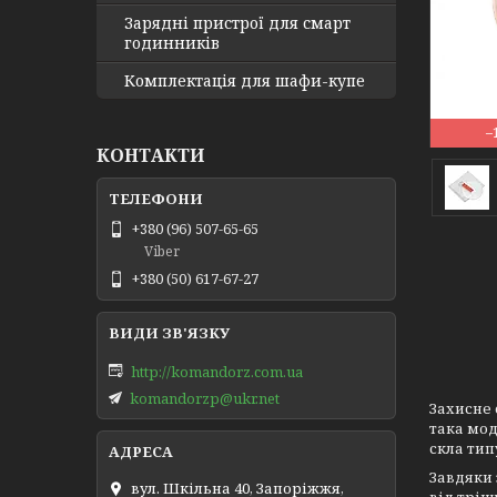
Зарядні пристрої для смарт
годинників
Комплектація для шафи-купе
–
КОНТАКТИ
+380 (96) 507-65-65
Viber
+380 (50) 617-67-27
http://komandorz.com.ua
komandorzp@ukr.net
Захисне 
така мод
скла тип
Завдяки 
вул. Шкільна 40, Запоріжжя,