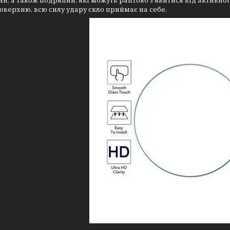
ин, а також подряпин, які можуть раптово з'явитися від активно
оверхню, всю силу удару скло приймає на себе.