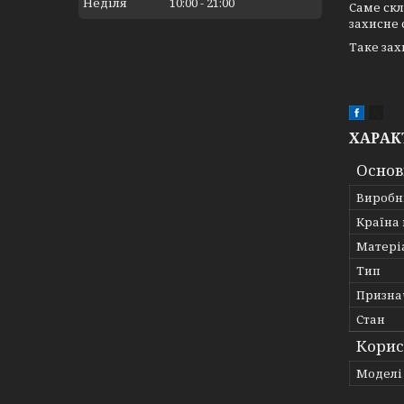
Неділя
10:00
21:00
Саме скл
захисне 
Таке зах
ХАРАК
Основ
Виробн
Країна
Матері
Тип
Призна
Стан
Корис
Моделі