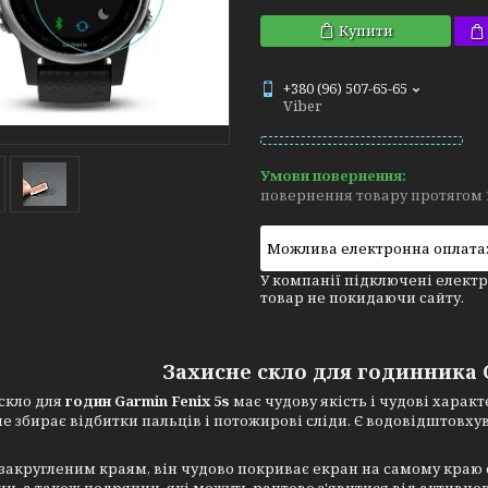
Купити
+380 (96) 507-65-65
Viber
повернення товару протягом 
У компанії підключені електр
товар не покидаючи сайту.
Захисне скло для годинника 
скло для
годин Garmin Fenix 5s
має чудову якість і чудові харак
е збирає відбитки пальців і потожирові сліди. Є водовідштовху
закругленим краям, він чудово покриває екран на самому краю 