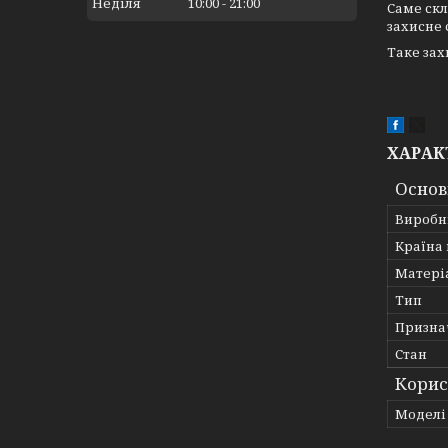
Неділя
10:00
21:00
Саме скл
захисне 
Таке зах
ХАРАК
Основ
Виробн
Країна
Матері
Тип
Призна
Стан
Корис
Моделі