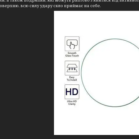
ин, а також подряпин, які можуть раптово з'явитися від активно
оверхню, всю силу удару скло приймає на себе.