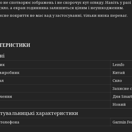
о не спотворює зображень і не скорочує кут огляду. Навіть у р
скло, а екран годинника залишиться цілим і неушкодженим.
исне покриття не має вад у застосуванні, тільки низка переваг.
ТЕРИСТИКИ
ні
ик
Lemfo
 виробник
Китай
ал
Скло
Захисне 
чення
Для Smar
Новий
тувальницькі характеристики
 телефона
Garmin Fen