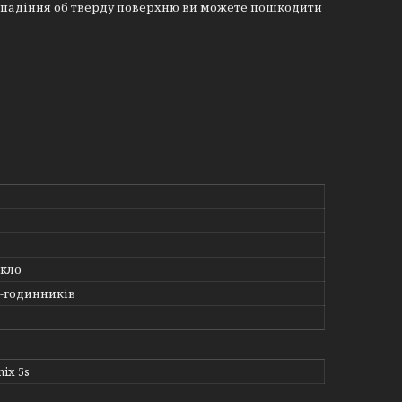
азі падіння об тверду поверхню ви можете пошкодити
скло
t-годинників
ix 5s