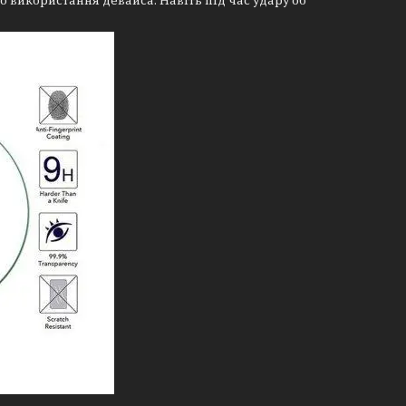
го використання девайса. Навіть під час удару об