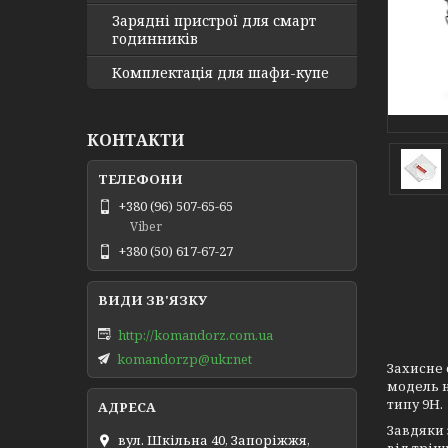
Зарядні пристрої для смарт
годинників
Комплектація для шафи-купе
КОНТАКТИ
+380 (96) 507-65-65
Viber
+380 (50) 617-67-27
http://komandorz.com.ua
komandorzp@ukr.net
Захисне 
модель н
типу 9Н.
Завдяки 
вул. Шкільна 40, Запоріжжя,