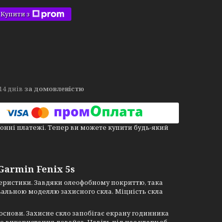
Купити з
14 днів
за домовленістю
онні платежі. Тепер ви можете купити будь-який
Garmin Fenix 5s
теристики. Завдяки олеофобному покриттю, така
вальною моделлю захисного скла. Міцність скла
основи. Захисне скло запобігає екрану годинника