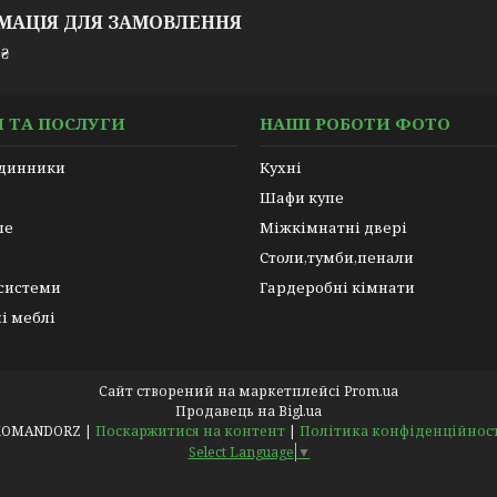
МАЦІЯ ДЛЯ ЗАМОВЛЕННЯ
 ₴
 ТА ПОСЛУГИ
НАШІ РОБОТИ ФОТО
одинники
Кухні
Шафи купе
пе
Міжкімнатні двері
Столи,тумби,пенали
 системи
Гардеробні кімнати
і меблі
Сайт створений на маркетплейсі
Prom.ua
Продавець на Bigl.ua
KOMANDORZ |
Поскаржитися на контент
|
Політика конфіденційнос
Select Language
▼