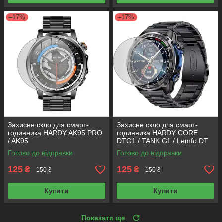
–17%
–17%
Захисне скло для смарт-
Захисне скло для смарт-
годинника HARDY AK95 PRO
годинника HARDY CORE
/ AK95
DTG1 / TANK G1 / Lemfo DT
G1 / SKVAD G1
Готово до відправки
Готово до відправки
125
125
₴
₴
150 ₴
150 ₴
Купити
Купити
Показати ще