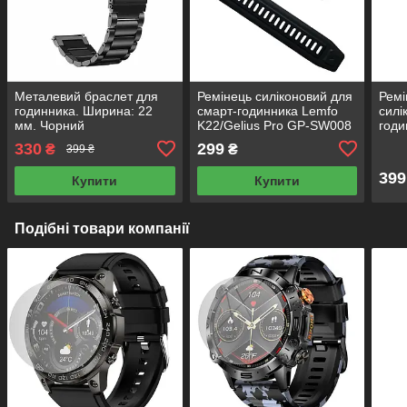
Металевий браслет для
Ремінець силіконовий для
Ремі
годинника. Ширина: 22
смарт-годинника Lemfo
силі
мм. Чорний
K22/Gelius Pro GP-SW008
годи
чорний
330
299
₴
₴
399 ₴
399
Купити
Купити
Подібні товари компанії