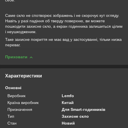
себе.
Саме скло не спотворює зображень і не скорочує кут огляду.
Навіть у разі падіння об тверду поверхню, ви можете
пошкодити захисне скло, а екран годинника залишиться цілим
і неушкодженим.
Таке захисне покриття не має вад у застосуванні, тільки низка
переваг.
Приховати
Характеристики
Основні
Виробник
Lemfo
Країна виробник
Китай
Призначення
Для Smart-годинників
Тип
Захисне скло
Стан
Новий