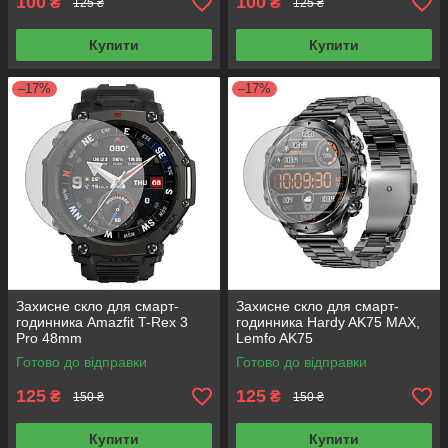
100
100
₴
₴
125 ₴
125 ₴
Купити
Купити
–17%
–17%
Захисне скло для смарт-
Захисне скло для смарт-
годинника Amazfit T-Rex 3
годинника Hardy AK75 MAX,
Pro 48mm
Lemfo AK75
Готово до відправки
Готово до відправки
125
125
₴
₴
150 ₴
150 ₴
Купити
Купити