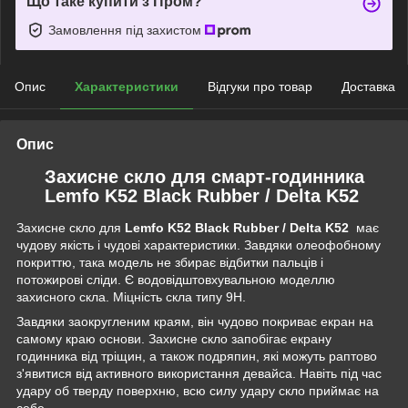
Що таке купити з Пром?
Замовлення під захистом
Опис
Характеристики
Відгуки про товар
Доставка
Опис
Захисне скло для смарт-годинника
Lemfo K52 Black Rubber / Delta K52
Захисне скло для
Lemfo K52 Black Rubber / Delta K52
має
чудову якість і чудові характеристики. Завдяки олеофобному
покриттю, така модель не збирає відбитки пальців і
потожирові сліди. Є водовідштовхувальною моделлю
захисного скла. Міцність скла типу 9Н.
Завдяки заокругленим краям, він чудово покриває екран на
самому краю основи. Захисне скло запобігає екрану
годинника від тріщин, а також подряпин, які можуть раптово
з'явитися від активного використання девайса. Навіть під час
удару об тверду поверхню, всю силу удару скло приймає на