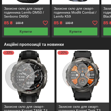
Захисне скло для смарт
Захисне скло для смарт-
Захи
годинника Lemfo DM50 /
годинника Modfit Combat /
годи
Senbono DM50
Lemfo K59
Blac
85
85
85
₴
₴
100 ₴
100 ₴
Купити
Купити
Акційні пропозиції та новинки
–33%
–20%
Захисне скло для смарт-
Захисне скло для смарт-
годинника Kospet TANK T4
годинника Kospet Tank T3