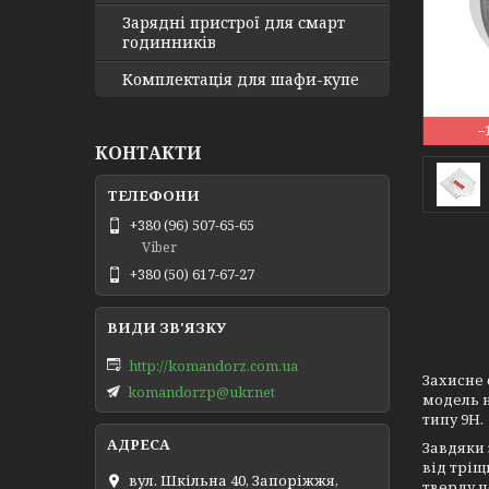
Зарядні пристрої для смарт
годинників
Комплектація для шафи-купе
–
КОНТАКТИ
+380 (96) 507-65-65
Viber
+380 (50) 617-67-27
http://komandorz.com.ua
Захисне 
komandorzp@ukr.net
модель н
типу 9Н.
Завдяки 
від тріщ
вул. Шкільна 40, Запоріжжя,
тверду п