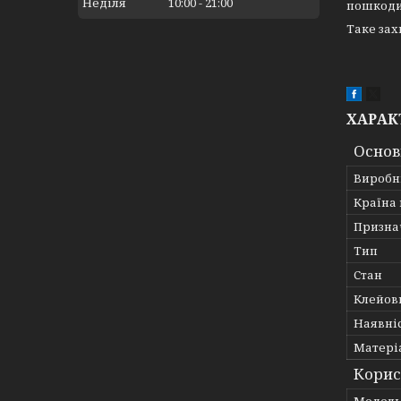
Неділя
10:00
21:00
пошкодит
Таке зах
ХАРАК
Основ
Виробн
Країна
Призна
Тип
Стан
Клейов
Наявні
Матері
Корис