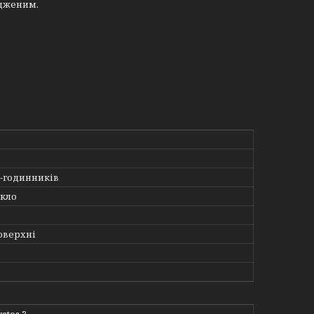
одженим.
t-годинників
скло
оверхні