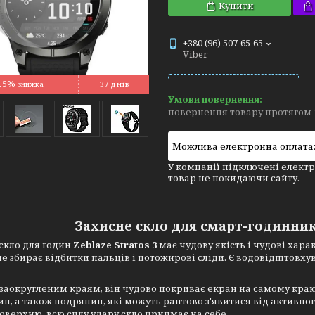
Купити
+380 (96) 507-65-65
Viber
15%
37 днів
повернення товару протягом 
У компанії підключені електр
товар не покидаючи сайту.
Захисне скло для смарт-годинника 
скло для годин
Zeblaze Stratos 3
має чудову якість і чудові хар
е збирає відбитки пальців і потожирові сліди. Є водовідштовху
заокругленим краям, він чудово покриває екран на самому краю
ин, а також подряпин, які можуть раптово з'явитися від активно
оверхню, всю силу удару скло приймає на себе.