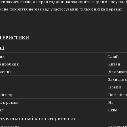
и захисне скло, а екран годинника залишиться цілим і неушк
исне покриття не має вад у застосуванні, тільки низка переваг.
ТЕРИСТИКИ
ні
ик
Lemfo
 виробник
Китай
чення
Для Smar
Захисне 
Новий
ий шар
По всій п
сть рамки
Ні
ал
Скло
тувальницькі характеристики