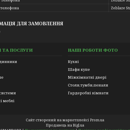
 телефона
Zeblaze St
 телефона
Zeblaze St
МАЦІЯ ДЛЯ ЗАМОВЛЕННЯ
₴
 ТА ПОСЛУГИ
НАШІ РОБОТИ ФОТО
одинники
Кухні
Шафи купе
пе
Міжкімнатні двері
Столи,тумби,пенали
 системи
Гардеробні кімнати
і меблі
Сайт створений на маркетплейсі
Prom.ua
Продавець на Bigl.ua