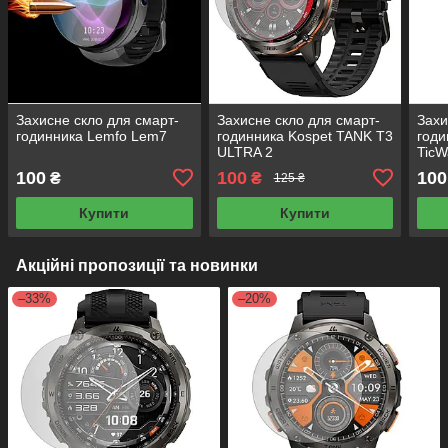
Захисне скло для смарт-
Захисне скло для смарт-
Захи
годинника Lemfo Lem7
годинника Kospet TANK T3
годи
ULTRA 2
TicW
100
100
100
₴
₴
125 ₴
Купити
Купити
Акційні пропозиції та новинки
–33%
–20%