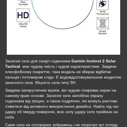
Захисне скло для смарт-годинника
Garmin Instinct 2 Solar
Tactical
має чудову якість і чудові характеристики. Завдяки
олеофобному покриттю, така модель не збирає відбитки
пальців і потожирові сліди. Є водовідштовхувальною моделлю
захисного скла. Міцність скла типу 9Н.
Завдяки заокругленим краям, він чудово покриває екран на
самому краю основи. Захисне скло запобігає екрану
годинника від тріщин, а також подряпин, які можуть раптово
з'явитися від активного використання девайса. Навіть під час
удару об тверду поверхню, всю силу удару скло приймає на
себе.
Саме скло не спотворює зображень і не скорочує кут огляду.