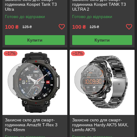
годинника Kospet Tank T3
годинника Kospet TANK T3
Ultra
ULTRA 2
Готово до відправки
Готово до відправки
100
100
₴
₴
125 ₴
125 ₴
Купити
Купити
–17%
–17%
Захисне скло для смарт-
Захисне скло для смарт-
годинника Amazfit T-Rex 3
годинника Hardy AK75 MAX,
Pro 48mm
Lemfo AK75
Готово до відправки
Готово до відправки