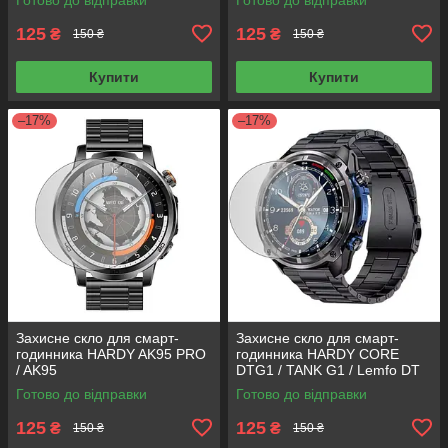
125
125
₴
₴
150 ₴
150 ₴
Купити
Купити
–17%
–17%
Захисне скло для смарт-
Захисне скло для смарт-
годинника HARDY AK95 PRO
годинника HARDY CORE
/ AK95
DTG1 / TANK G1 / Lemfo DT
G1 / SKVAD G1
Готово до відправки
Готово до відправки
125
125
₴
₴
150 ₴
150 ₴