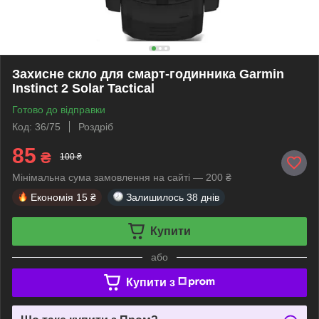
Захисне скло для смарт-годинника Garmin
Instinct 2 Solar Tactical
Готово до відправки
Код: 36/75
Роздріб
85
₴
100 ₴
Мінімальна сума замовлення на сайті — 200 ₴
Економія
15 ₴
Залишилось
38 днів
Купити
або
Купити з