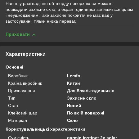
Навіть у разі падіння об тверду поверхню ви можете
пошкодити захисне скло, а екран годинника залишиться цілим
і неушкодженим.Таке захисне покриття не має вад у
застосуванні, тільки низка переваг.
Приховати
Характеристики
Основні
Виробник
Lemfo
Країна виробник
Китай
Призначення
Для Smart-годинників
Тип
Захисне скло
Стан
Новий
Клейовий шар
По всій поверхні
Матеріал
Скло
Користувальницькі характеристики
Сумісність
garmin instinct 2x solar