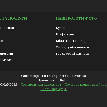
 ТА ПОСЛУГИ
НАШІ РОБОТИ ФОТО
одинники
Кухні
Шафи купе
пе
Міжкімнатні двері
Столи,тумби,пенали
 системи
Гардеробні кімнати
і меблі
Сайт створений на маркетплейсі
Prom.ua
Продавець на Bigl.ua
KOMANDORZ |
Поскаржитися на контент
|
Політика конфіденційнос
Select Language
▼