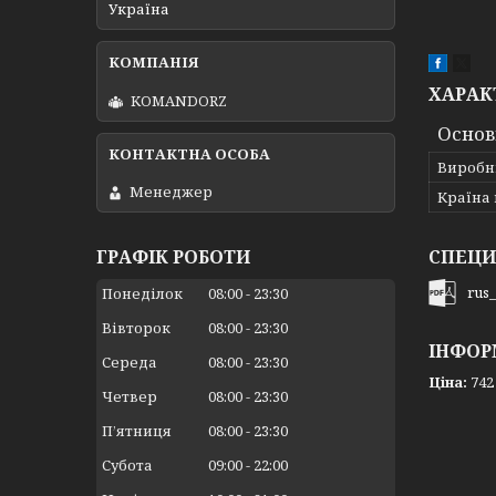
Україна
ХАРАК
KOMANDORZ
Основ
Виробн
Менеджер
Країна
СПЕЦИ
ГРАФІК РОБОТИ
rus
Понеділок
08:00
23:30
Вівторок
08:00
23:30
ІНФОР
Середа
08:00
23:30
Ціна:
742
Четвер
08:00
23:30
Пʼятниця
08:00
23:30
Субота
09:00
22:00