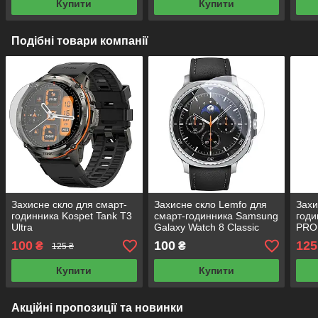
Купити
Купити
Подібні товари компанії
Захисне скло для смарт-
Захисне скло Lemfo для
Захи
годинника Kospet Tank T3
смарт-годинника Samsung
год
Ultra
Galaxy Watch 8 Classic
PRO 
46mm
100
100
125
₴
₴
125 ₴
Купити
Купити
Акційні пропозиції та новинки