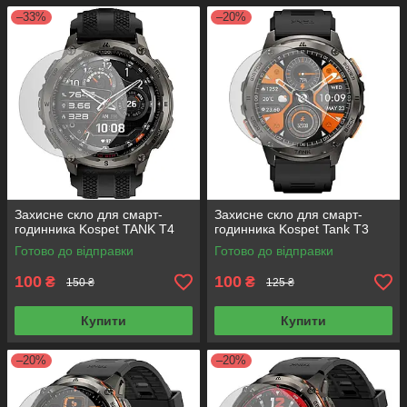
–33%
–20%
Захисне скло для смарт-
Захисне скло для смарт-
годинника Kospet TANK T4
годинника Kospet Tank T3
Готово до відправки
Готово до відправки
100
100
₴
₴
150 ₴
125 ₴
Купити
Купити
–20%
–20%