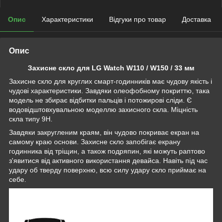
Опис
Характеристики
Відгуки про товар
Доставка
Опис
Захисне скло для LG Watch W110 / W150 / 33 мм
Захисне скло для круглих смарт-годинників має чудову якість і
чудові характеристики. Завдяки олеофобному покриттю, така
модель не збирає відбитки пальців і потожирові сліди. Є
водовідштовхувальною моделлю захисного скла. Міцність
скла типу 9Н.
Завдяки закругленим краям, він чудово покриває екран на
самому краю основи. Захисне скло запобігає екрану
годинника від тріщин, а також подряпин, які можуть раптово
з'явитися від активного використання девайса. Навіть під час
удару об тверду поверхню, всю силу удару скло приймає на
себе.