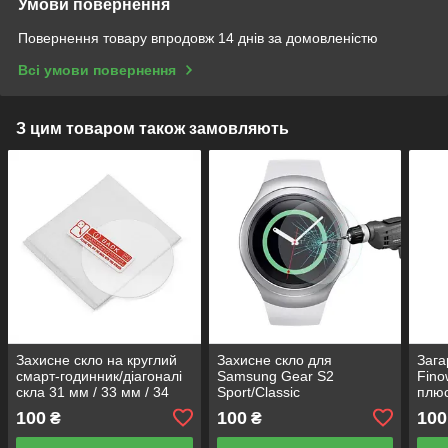
Умови повернення
Повернення товару впродовж 14 днів за домовленістю
Всі умови повернення
З цим товаром також замовляють
Захисне скло на круглий
Захисне скло для
Зага
смарт-годинник/діагоналі
Samsung Gear S2
Fino
скла 31 мм / 33 мм / 34
Sport/Classic
плю
мм / 37 мм / 38 мм / 41 мм
Lem5
100
100
100
₴
₴
/ 42 мм